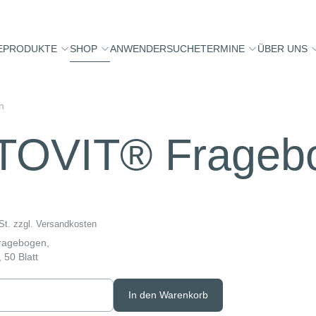
E
PRODUKTE
SHOP
ANWENDERSUCHE
TERMINE
ÜBER UNS
n
TOVIT® Frageb
St.
zzgl.
Versandkosten
ragebogen,
 50 Blatt
In den Warenkorb