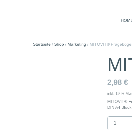
Skip
to
content
HOM
Startseite
/
Shop
/
Marketing
/
MITOVIT® Frageboge
MI
2,98
€
inkl. 19 % Mw
MITOVIT® F
DIN A4 Block,
MITOVIT®
Fragebogen
Menge