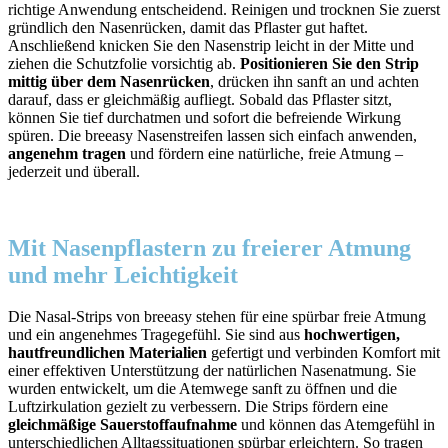
richtige Anwendung entscheidend. Reinigen und trocknen Sie zuerst
gründlich den Nasenrücken, damit das Pflaster gut haftet.
Anschließend knicken Sie den Nasenstrip leicht in der Mitte und
ziehen die Schutzfolie vorsichtig ab.
Positioniere
n Sie den Strip
mittig über dem Nasenrücken
, drücken ihn sanft an und achten
darauf, dass er gleichmäßig aufliegt. Sobald das Pflaster sitzt,
können Sie tief durchatmen und sofort die befreiende Wirkung
spüren. Die breeasy Nasenstreifen lassen sich einfach anwenden,
angenehm tragen
und fördern eine natürliche, freie Atmung –
jederzeit und überall.
Mit Nasenpflastern zu freierer Atmung
und mehr Leichtigkeit
Die Nasal-Strips von breeasy stehen für eine spürbar freie Atmung
und ein angenehmes Tragegefühl. Sie sind aus
hochwertigen,
hautfreundlichen Materialien
gefertigt und verbinden Komfort mit
einer effektiven Unterstützung der natürlichen Nasenatmung. Sie
wurden entwickelt, um die Atemwege sanft zu öffnen und die
Luftzirkulation gezielt zu verbessern. Die Strips fördern eine
gleichmäßige Sauerstoffaufnahme
und können das Atemgefühl in
unterschiedlichen Alltagssituationen spürbar erleichtern. So tragen