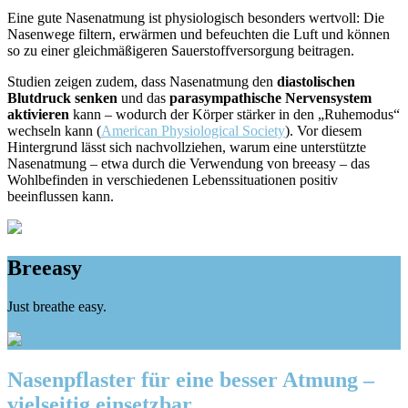
Eine gute Nasenatmung ist physiologisch besonders wertvoll: Die
Nasenwege filtern, erwärmen und befeuchten die Luft und können
so zu einer gleichmäßigeren Sauerstoffversorgung beitragen.
Studien zeigen zudem, dass Nasenatmung den
diastolischen
Blutdruck senken
und das
parasympathische Nervensystem
aktivieren
kann – wodurch der Körper stärker in den „Ruhemodus“
wechseln kann (
American Physiological Society
). Vor diesem
Hintergrund lässt sich nachvollziehen, warum eine unterstützte
Nasenatmung – etwa durch die Verwendung von breeasy – das
Wohlbefinden in verschiedenen Lebenssituationen positiv
beeinflussen kann.
Breeasy
Just breathe easy.
ZUM ONLINESHOP
Nasenpflaster für eine besser Atmung –
vielseitig einsetzbar