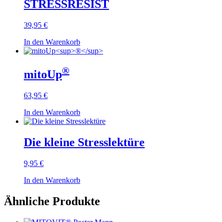
STRESSRESIST
39,95 €
In den Warenkorb
®
mitoUp
63,95 €
In den Warenkorb
Die kleine Stresslektüre
9,95 €
In den Warenkorb
Ähnliche Produkte