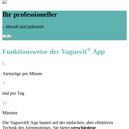
Ihr professioneller
Atemtrainer
– überall und jederzeit!
JETZT IM GOOGLE APP STORE TESTEN
®
Funktionsweise der Vagusvit
App
6
Atemzüge pro Minute
3
mal pro Tag
10
Minuten
Die Vagusvit® App basiert auf der einfachen, aber effektiven
Technik des Atemtrainings. Sie bietet
verschiedene