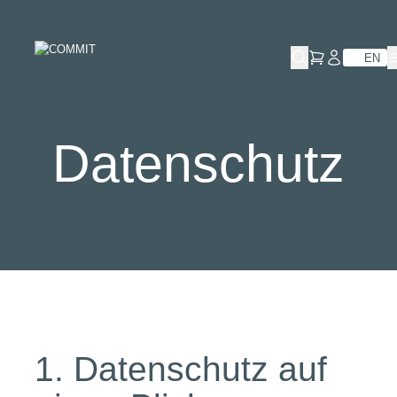
Skip
to
content
EN
Datenschutz
1. Datenschutz auf