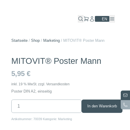
Skip
to
content
EN
Startseite
/
Shop
/
Marketing
/
MITOVIT® Poster Mann
MITOVIT® Poster Mann
5,95
€
inkl. 19 % MwSt.
zzgl.
Versandkosten
Poster DIN A2, einseitig
MITOVIT®
In den Warenkorb
Poster
Mann
Menge
Artikelnummer:
70039
Kategorie:
Marketing