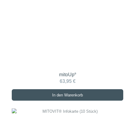
mitoUp
®
63,95 €
In den Warenkorb