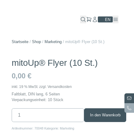
Skip
to
content
EN
Startseite
/
Shop
/
Marketing
/
mitoUp® Flyer (10 St.)
mitoUp® Flyer (10 St.)
0,00
€
inkl. 19 % MwSt.
zzgl.
Versandkosten
Faltblatt, DIN lang, 6 Seiten
Verpackungseinheit: 10 Stück
mitoUp®
In den Warenkorb
Flyer
(10
St.)
Artikelnummer:
70048
Kategorie:
Marketing
Menge