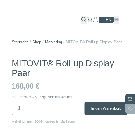
Skip
to
content
EN
Startseite
/
Shop
/
Marketing
/
MITOVIT® Roll-up Display Paar
MITOVIT® Roll-up Display
Paar
168,00
€
inkl. 19 % MwSt.
zzgl.
Versandkosten
MITOVIT®
In den Warenkorb
Roll-
up
Display
Artikelnummer:
70044
Kategorie:
Marketing
Paar
Menge