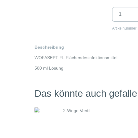
WOFASEPT
Flächen­
desinfektions
mittel
Artikelnummer
Menge
Beschreibung
WOFASEPT FL Flächendesinfektionsmittel
500 ml Lösung
Das könnte auch gefall