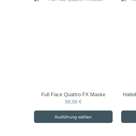
Produkt
weist
mehrere
Varianten
auf.
Die
Optionen
können
auf
der
Produktseite
gewählt
werden
Full Face Quattro FX Maske
Halte
50,00 €
Ausführung wählen