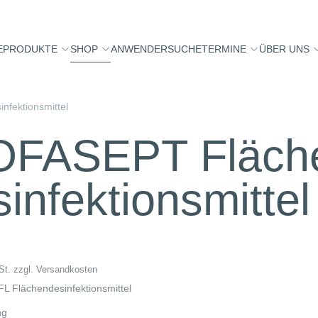
E
PRODUKTE
SHOP
ANWENDERSUCHE
TERMINE
ÜBER UNS
fektions­mittel
FASEPT Fläch
infektions­mittel
St.
zzgl.
Versandkosten
 Flächendesinfektionsmittel
ng