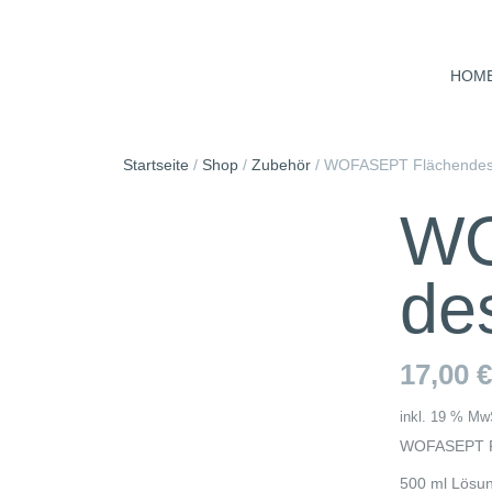
Skip
to
content
HOM
Startseite
/
Shop
/
Zubehör
/
WOFASEPT Flächen­desin
WO
des
17,00
€
inkl. 19 % Mw
WOFASEPT FL
500 ml Lösu