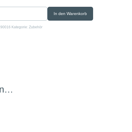
In den Warenkorb
­
:
90016
Kategorie:
Zubehör
en…